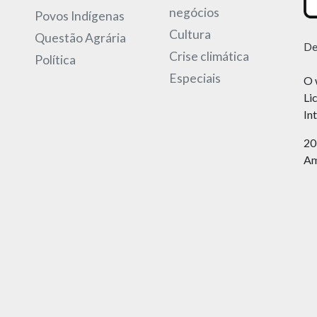
negócios
Povos Indígenas
Cultura
Questão Agrária
De
Crise climática
Política
Especiais
O 
Li
In
20
Am