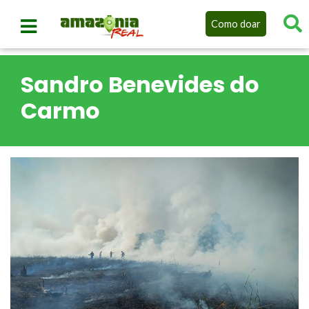
Como doar
Sandro Benevides do
Carmo