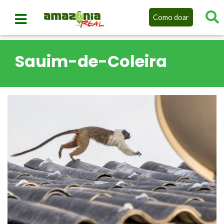
Como doar
Sauim-de-Coleira