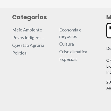
Categorias
M
Meio Ambiente
Economia e
negócios
Povos Indígenas
Cultura
Questão Agrária
De
Crise climática
Política
Especiais
O 
Li
In
20
Am