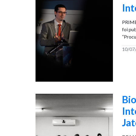
Int
PRIMEI
foi pu
“Procu
10/07
Bio
Int
Jat