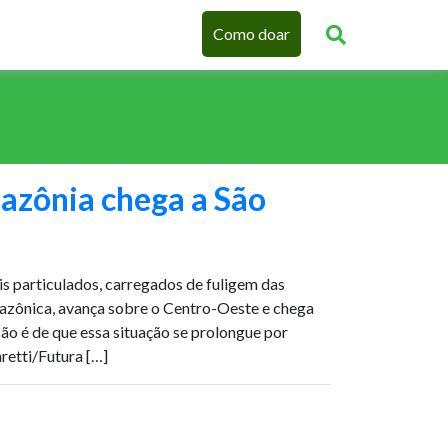
Como doar
zônia chega a São
 particulados, carregados de fuligem das
azônica, avança sobre o Centro-Oeste e chega
são é de que essa situação se prolongue por
etti/Futura […]