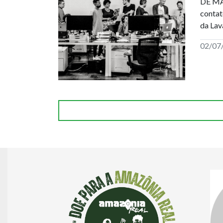
DE MAN
contat
da Lav
02/07