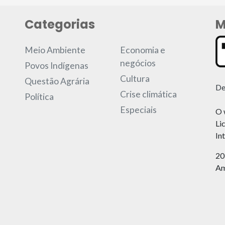
Categorias
M
Meio Ambiente
Economia e
negócios
Povos Indígenas
Cultura
Questão Agrária
De
Crise climática
Política
Especiais
O 
Li
In
20
Am