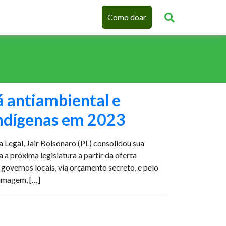
Como doar
á antiambiental e
indígenas em 2023
Legal, Jair Bolsonaro (PL) consolidou sua
a próxima legislatura a partir da oferta
governos locais, via orçamento secreto, e pelo
 imagem, […]