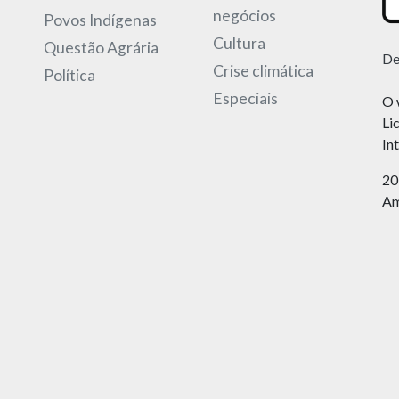
negócios
Povos Indígenas
Cultura
Questão Agrária
De
Crise climática
Política
Especiais
O 
Li
In
20
Am