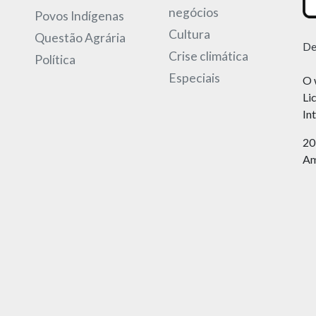
negócios
Povos Indígenas
Cultura
Questão Agrária
De
Crise climática
Política
Especiais
O 
Li
In
20
Am