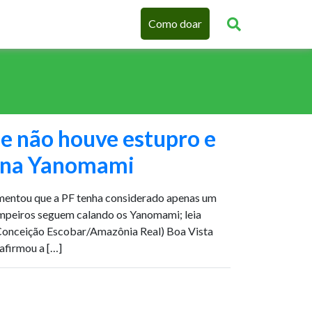
Como doar
e não houve estupro e
ina Yanomami
lamentou que a PF tenha considerado apenas um
impeiros seguem calando os Yanomami; leia
 Conceição Escobar/Amazônia Real) Boa Vista
eafirmou a […]