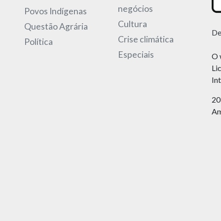
negócios
Povos Indígenas
Cultura
Questão Agrária
De
Crise climática
Política
Especiais
O 
Li
In
20
Am