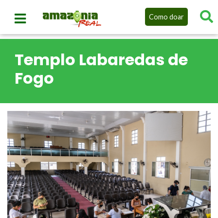
Como doar
Templo Labaredas de
Fogo