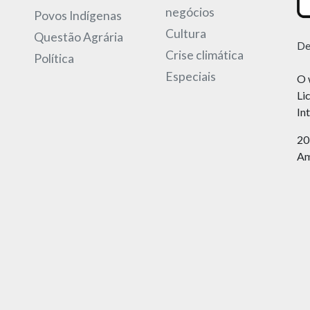
negócios
Povos Indígenas
Cultura
Questão Agrária
De
Crise climática
Política
Especiais
O 
Li
In
20
Am