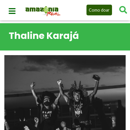
Como doar
Thaline Karajá