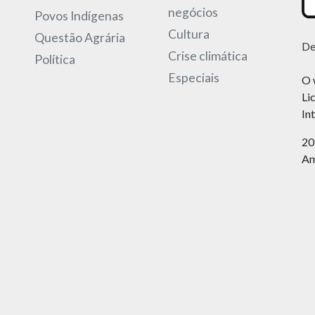
negócios
Povos Indígenas
Cultura
Questão Agrária
De
Crise climática
Política
Especiais
O 
Li
In
20
Am