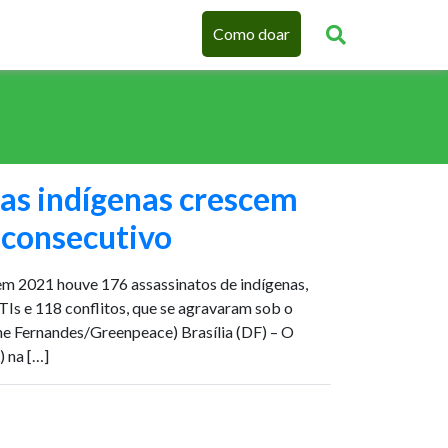
Como doar
ras indígenas crescem
 consecutivo
em 2021 houve 176 assassinatos de indígenas,
TIs e 118 conflitos, que se agravaram sob o
e Fernandes/Greenpeace) Brasília (DF) – O
) na […]