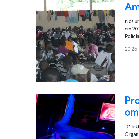
Am
Nos úl
em 201
Políci
20:26
Pro
om
O tráf
Organi