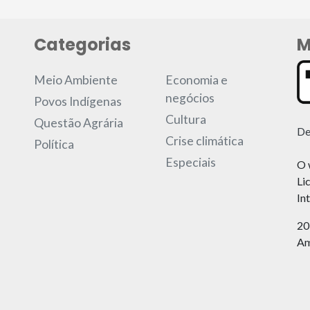
Categorias
M
Meio Ambiente
Economia e
negócios
Povos Indígenas
Cultura
Questão Agrária
De
Crise climática
Política
Especiais
O 
Li
In
20
Am