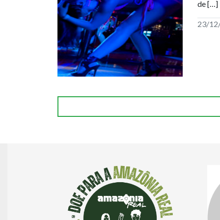
de […]
23/12