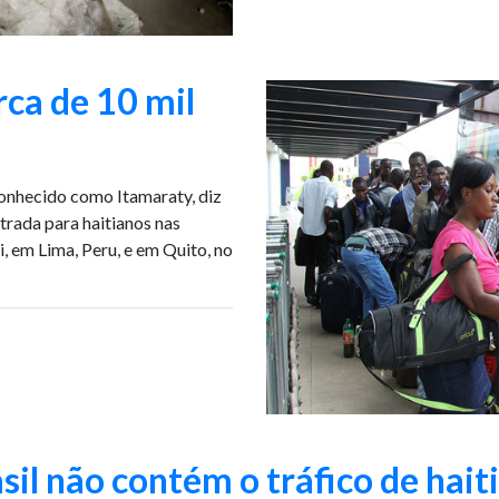
ca de 10 mil
onhecido como Itamaraty, diz
ntrada para haitianos nas
, em Lima, Peru, e em Quito, no
sil não contém o tráfico de hait