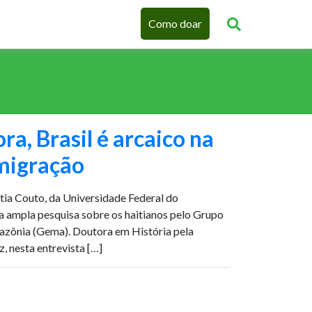
Como doar
ra, Brasil é arcaico na
imigração
tia Couto, da Universidade Federal do
a ampla pesquisa sobre os haitianos pelo Grupo
azônia (Gema). Doutora em História pela
z, nesta entrevista […]