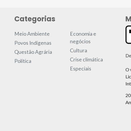
Categorias
M
Meio Ambiente
Economia e
negócios
Povos Indígenas
Cultura
Questão Agrária
De
Crise climática
Política
Especiais
O 
Li
In
20
Am