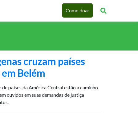
Como doar
genas cruzam países
 em Belém
e de países da América Central estão a caminho
erem ouvidos em suas demandas de justiça
itos.