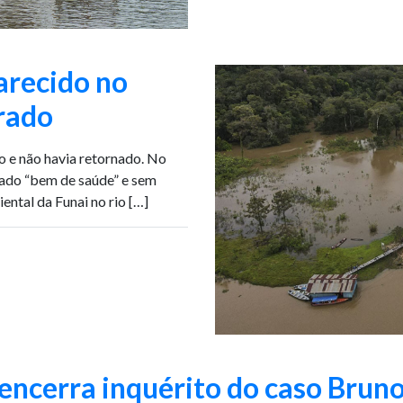
arecido no
trado
o e não havia retornado. No
ntrado “bem de saúde” e sem
ntal da Funai no rio […]
encerra inquérito do caso Brun