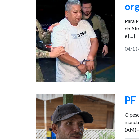
or
Para P
do Alt
e […]
04/11
PF
O pesc
mandan
(AM) –