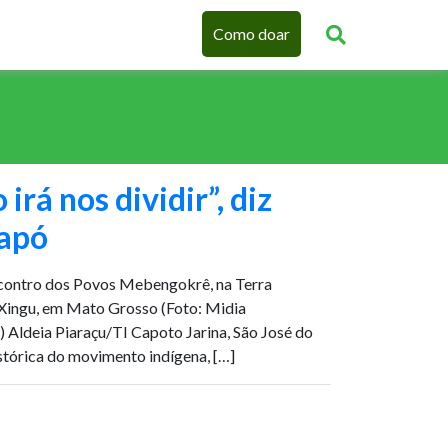
Como doar
irá nos dividir”, diz
yapó
contro dos Povos Mebengokrê, na Terra
o Xingu, em Mato Grosso (Foto: Midia
 Aldeia Piaraçu/TI Capoto Jarina, São José do
stórica do movimento indígena, […]