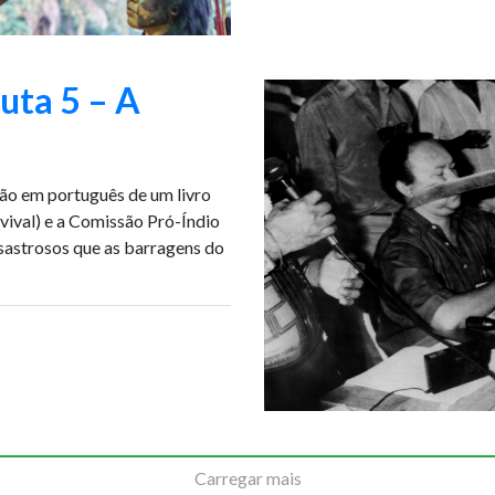
uta 5 – A
ão em português de um livro
rvival) e a Comissão Pró-Índio
sastrosos que as barragens do
Carregar mais