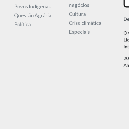
negócios
Povos Indígenas
Cultura
Questão Agrária
De
Crise climática
Política
Especiais
O 
Li
In
20
Am