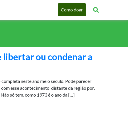
Como doar
 libertar ou condenar a
 completa neste ano meio século. Pode parecer
 com esse acontecimento, distante da região por,
. Não só tem, como 1973 é o ano da […]