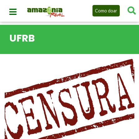
Como doar
UFRB