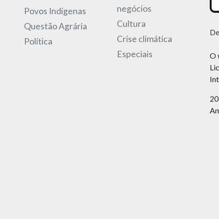
negócios
Povos Indígenas
Cultura
Questão Agrária
De
Crise climática
Política
Especiais
O 
Li
In
20
Am