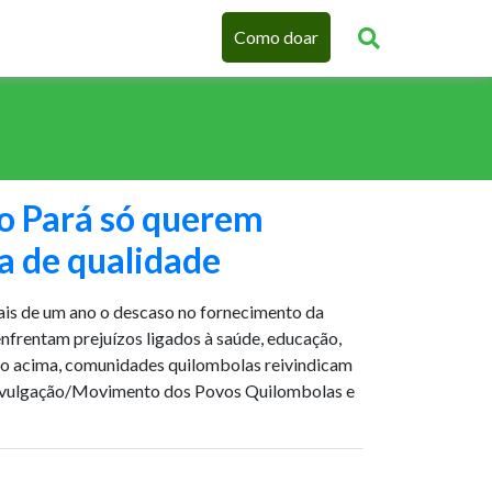
Como doar
o Pará só querem
ca de qualidade
s de um ano o descaso no fornecimento da
nfrentam prejuízos ligados à saúde, educação,
oto acima, comunidades quilombolas reivindicam
 Divulgação/Movimento dos Povos Quilombolas e