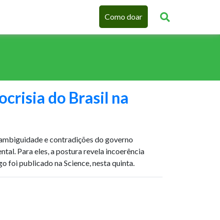
Como doar
ocrisia do Brasil na
m ambiguidade e contradições do governo
ental. Para eles, a postura revela incoerência
go foi publicado na Science, nesta quinta.