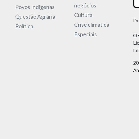
negócios
Povos Indígenas
Cultura
Questão Agrária
De
Crise climática
Política
Especiais
O 
Li
In
20
Am