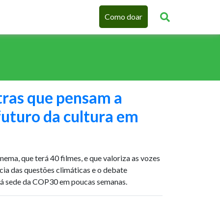
Como doar
tras que pensam a
uturo da cultura em
nema, que terá 40 filmes, e que valoriza as vozes
ncia das questões climáticas e o debate
erá sede da COP30 em poucas semanas.