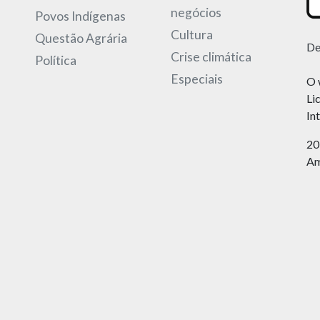
negócios
Povos Indígenas
Cultura
Questão Agrária
De
Crise climática
Política
Especiais
O 
Li
In
20
Am