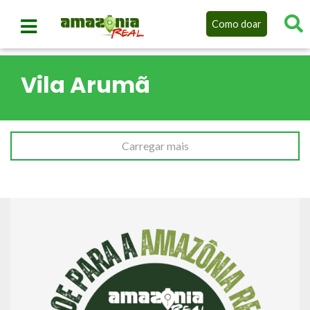
Como doar
Vila Arumã
Carregar mais