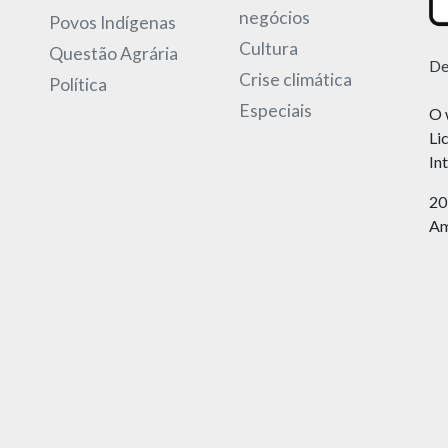
negócios
Povos Indígenas
Cultura
Questão Agrária
De
Crise climática
Política
Especiais
O 
Li
In
20
Am