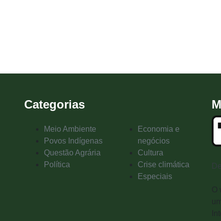
Categorias
M
Meio Ambiente
Economia e
Povos Indígenas
negócios
Questão Agrária
Cultura
Política
Crise climática
De
Especiais
O 
um
In