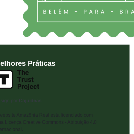
elhores Práticas
sign por
Cajuideas
website Amazônia Real está licenciado com
a Licença Creative Commons - Atribuição 4.0
ternacional.