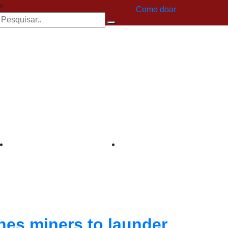
×
Como doar
es miners to launder