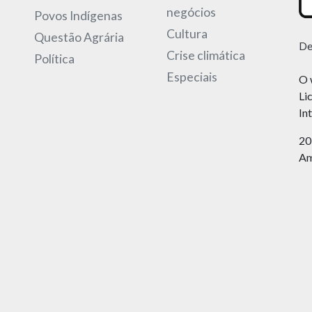
negócios
Povos Indígenas
Cultura
Questão Agrária
De
Crise climática
Política
Especiais
O 
Li
In
20
Am