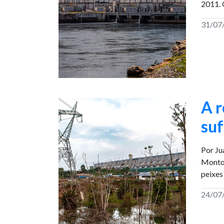
2011. 
31/07
A r
su
Por Ju
Montov
peixes
24/07