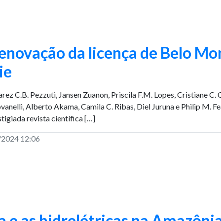
enovação da licença de Belo Mon
ie
arez C.B. Pezzuti, Jansen Zuanon, Priscila F.M. Lopes, Cristiane C.
anelli, Alberto Akama, Camila C. Ribas, Diel Juruna e Philip M. 
tigiada revista científica […]
/2024 12:06
a e as hidrelétricas na Amazôni