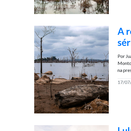
A r
sér
Por Ju
Montov
na pres
17/07
Lul