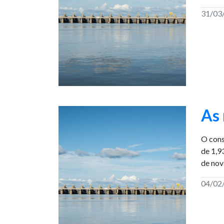
31/03
As
O cons
de 1,9
de nov
04/02