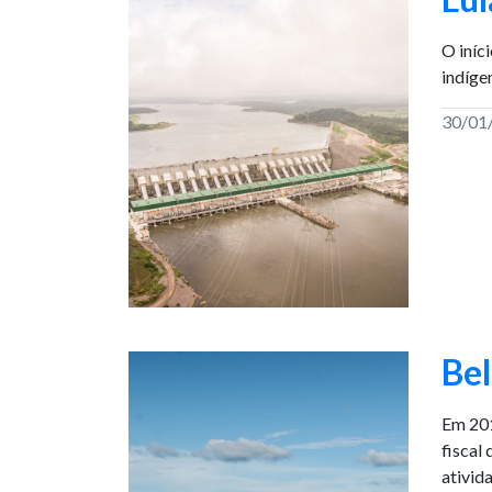
O iníc
indíge
30/01
Bel
Em 201
fiscal
ativid