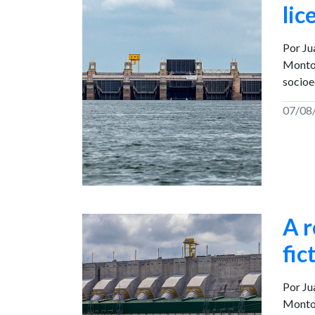
lic
Por Ju
Montov
socioe
07/08
A r
fic
Por Ju
Montov