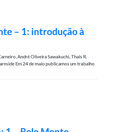
te – 1: introdução à
 Carneiro, André Oliveira Sawakuchi, Thais R.
Fearnside Em 24 de maio publicamos um trabalho
a: 1 – Belo Monte