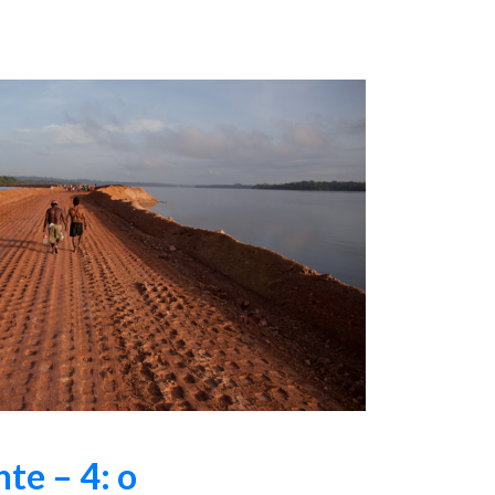
te – 4: o