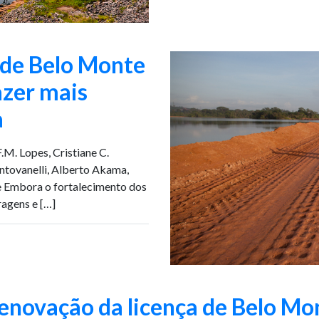
 de Belo Monte
azer mais
a
F.M. Lopes, Cristiane C.
ntovanelli, Alberto Akama,
de Embora o fortalecimento dos
agens e […]
enovação da licença de Belo Mon