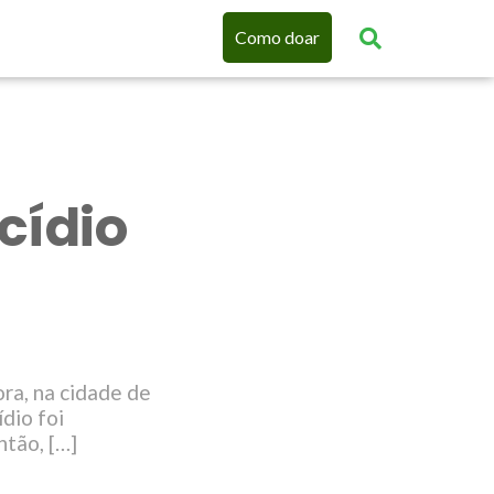
Como doar
cídio
a
ra, na cidade de
dio foi
tão, […]