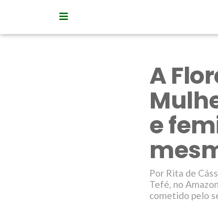
A Flo
Mulhe
e fem
mesm
Por Rita de Cás
Tefé, no Amazona
cometido pelo se