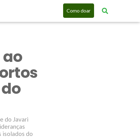
Como doar
 ao
ortos
 do
 do Javari
lideranças
s isolados do