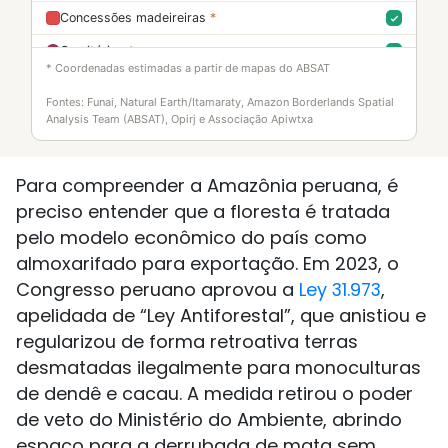
Concessões madeireiras
*
Cemitérios
*
* Coordenadas estimadas a partir de mapas do ABSAT
Sítios de caça
*
Fontes: Funai, Natural Earth/Itamaraty, Amazon Borderlands Spatial
Lagos
*
Analysis Team (ABSAT), Opirj e Associação Apiwtxa
Sítios sagrados / espirituais
*
Para compreender a Amazônia peruana, é
Ameaças registradas (incêndio/conflito)
*
preciso entender que a floresta é tratada
pelo modelo econômico do país como
almoxarifado para exportação. Em 2023, o
Congresso peruano aprovou a
Ley 31.973
,
apelidada de “Ley Antiforestal”, que anistiou e
regularizou de forma retroativa terras
desmatadas ilegalmente para monoculturas
de dendê e cacau. A medida retirou o poder
de veto do Ministério do Ambiente, abrindo
espaço para a derrubada de mata sem