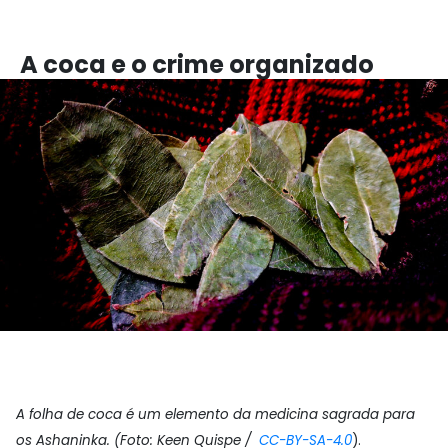
A coca e o crime organizado
A folha de coca é um elemento da medicina sagrada para
os Ashaninka. (Foto: Keen Quispe /
CC-BY-SA-4.0
).