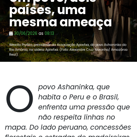
países, uma
mesma ameaça
30/06/2026
as
08:13
Wewito Piyãko, presidente da Associação Apiwtxa, do povo Ashaninka do
Rio Amônia, na aldeia Apiwtxa. (Foto: Alexandre Cruz Noronha/ Amazônia
Real).
O
povo Ashaninka, que
habita o Peru e o Brasil,
enfrenta uma pressão que
não respeita linhas no
mapa. Do lado peruano, concessões