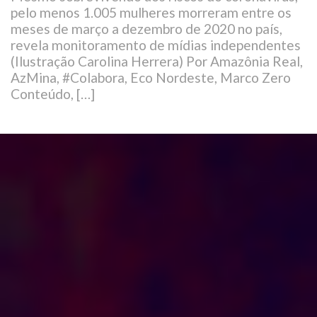
pelo menos 1.005 mulheres morreram entre os
meses de março a dezembro de 2020 no país,
revela monitoramento de mídias independentes
(Ilustração Carolina Herrera) Por Amazônia Real,
AzMina, #Colabora, Eco Nordeste, Marco Zero
Conteúdo, […]