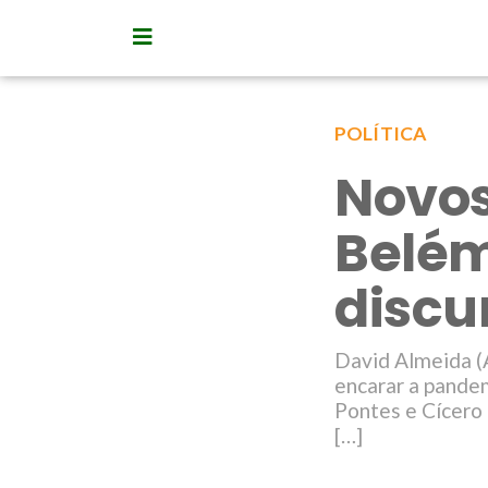
POLÍTICA
Novos
Belé
discu
David Almeida (
encarar a pandem
Pontes e Cícero
[…]