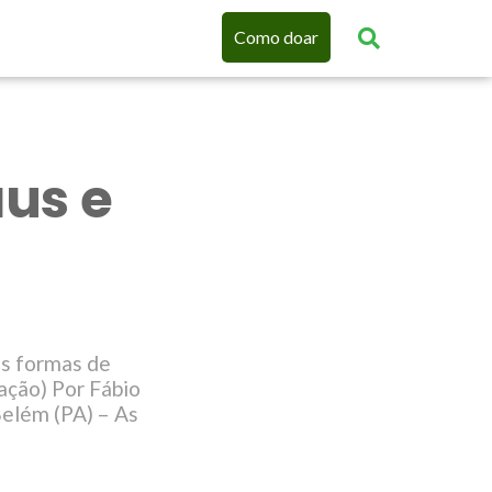
Como doar
us e
as formas de
ação) Por Fábio
Belém (PA) – As