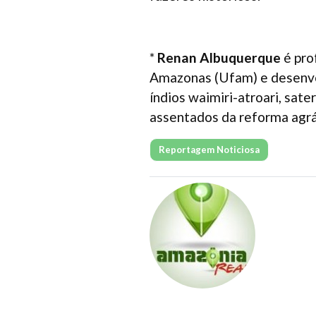
*
Renan Albuquerque
é pro
Amazonas (Ufam) e desenvol
índios waimiri-atroari, sat
assentados da reforma agrá
Reportagem Noticiosa