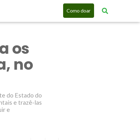
Como doar
a os
a, no
e do Estado do
tais e trazê-las
ir e