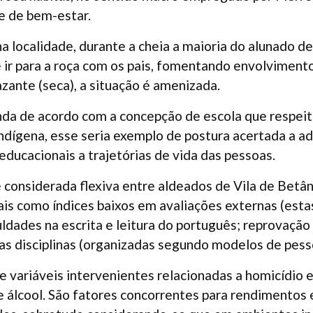
e de bem-estar.
na localidade, durante a cheia a maioria do alunado dei
e ir para a roça com os pais, fomentando envolvimento
azante (seca), a situação é amenizada.
inda de acordo com a concepção de escola que respeit
ndígena, esse seria exemplo de postura acertada a ad
ducacionais a trajetórias de vida das pessoas.
é considerada flexiva entre aldeados de Vila de Betân
ais como índices baixos em avaliações externas (esta
culdades na escrita e leitura do português; reprovaçã
s disciplinas (organizadas segundo modelos de pesso
 variáveis intervenientes relacionadas a homicídio 
e álcool. São fatores concorrentes para rendimentos 