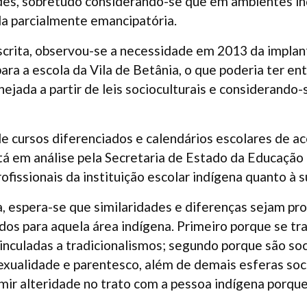
des, sobretudo considerando-se que em ambientes in
da parcialmente emancipatória.
escrita, observou-se a necessidade em 2013 da impla
ara a escola da Vila de Betânia, o que poderia ter en
nejada a partir de leis socioculturais e considerando
de cursos diferenciados e calendários escolares de a
stá em análise pela Secretaria de Estado da Educação
ofissionais da instituição escolar indígena quanto à 
a, espera-se que similaridades e diferenças sejam pr
lidos para aquela área indígena. Primeiro porque se 
inculadas a tradicionalismos; segundo porque são s
sexualidade e parentesco, além de demais esferas soc
umir alteridade no trato com a pessoa indígena porqu