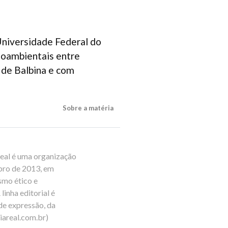
Universidade Federal do
ioambientais entre
m de Balbina e com
Sobre a matéria
Real é uma organização
ubro de 2013, em
smo ético e
inha editorial é
de expressão, da
areal.com.br
)