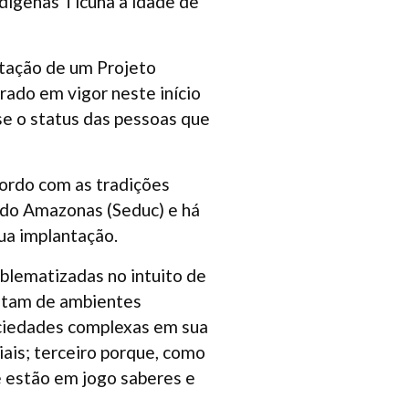
dígenas Ticuna a idade de
ntação de um Projeto
trado em vigor neste início
-se o status das pessoas que
cordo com as tradições
 do Amazonas (Seduc) e há
sua implantação.
oblematizadas no intuito de
tratam de ambientes
ociedades complexas em sua
iais; terceiro porque, como
e estão em jogo saberes e