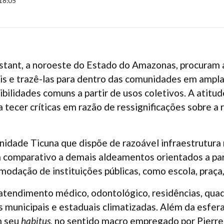
18:05
stant, a noroeste do Estado do Amazonas, procuram
tais e trazê-las para dentro das comunidades em amp
sibilidades comuns a partir de usos coletivos. A atit
 tecer críticas em razão de ressignificações sobre a 
idade Ticuna que dispõe de razoável infraestrutura 
comparativo a demais aldeamentos orientados a part
modação de instituições públicas, como escola, praça,
, atendimento médico, odontológico, residências, qua
s municipais e estaduais climatizadas. Além da esfer
m seu
habitus
, no sentido macro empregado por Pierr