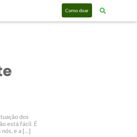
Como doar
te
a
ituação dos
o está fácil. É
nós, e a […]