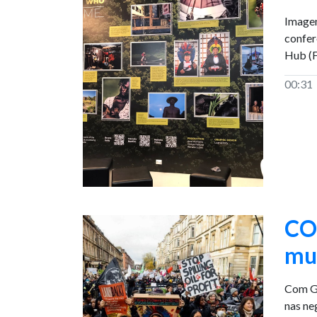
Imagen
confer
Hub (F
00:31
COP
mu
Com Gr
nas ne