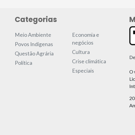
Categorias
M
Meio Ambiente
Economia e
negócios
Povos Indígenas
Cultura
Questão Agrária
De
Crise climática
Política
Especiais
O 
Li
In
20
Am