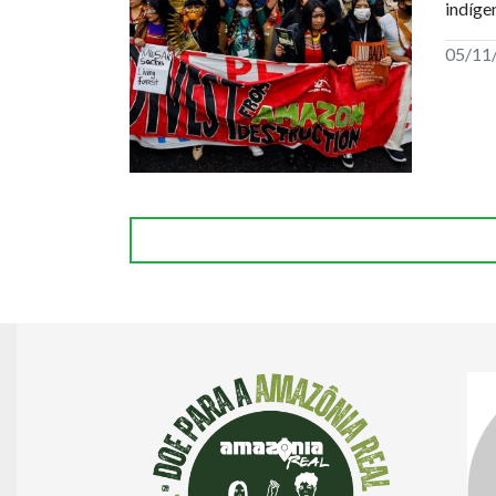
indíge
05/11