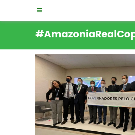
#AmazoniaRealCo