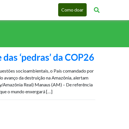
Como doar
 das ‘pedras’ da COP26
questões socioambientais, o País comandado por
o avanço da destruição na Amazônia, alertam
lly/Amazônia Real) Manaus (AM) – De referência
 que o mundo enxergará […]