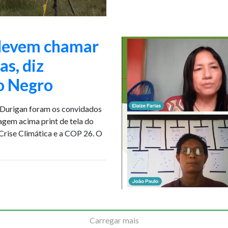
 devem chamar
as, diz
o Negro
s Durigan foram os convidados
agem acima print de tela do
rise Climática e a COP 26. O
Carregar mais