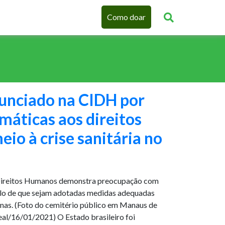
Como doar
unciado na CIDH por
emáticas aos direitos
o à crise sanitária no
Direitos Humanos demonstra preocupação com
apelo de que sejam adotadas medidas adequadas
enas. (Foto do cemitério público em Manaus de
al/16/01/2021) O Estado brasileiro foi