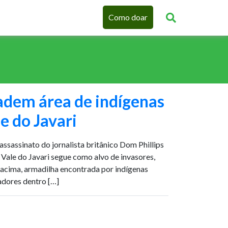
Como doar
adem área de indígenas
e do Javari
ssassinato do jornalista britânico Dom Phillips
, Vale do Javari segue como alvo de invasores,
 acima, armadilha encontrada por indígenas
dores dentro […]