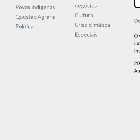
negócios
Povos Indígenas
Cultura
Questão Agrária
De
Crise climática
Política
Especiais
O 
Li
In
20
Am