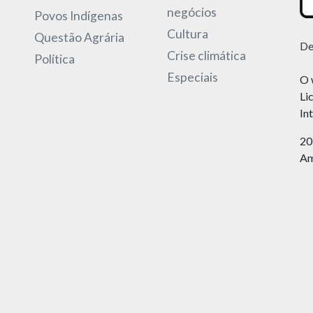
negócios
Povos Indígenas
Cultura
Questão Agrária
De
Crise climática
Política
Especiais
O 
Li
In
20
Am