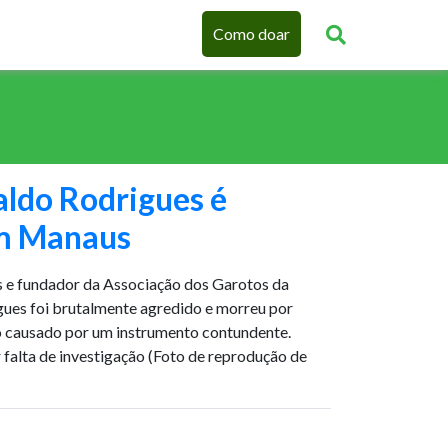
Como doar
aldo Rodrigues é
em Manaus
s e fundador da Associação dos Garotos da
ues foi brutalmente agredido e morreu por
o causado por um instrumento contundente.
 falta de investigação (Foto de reprodução de