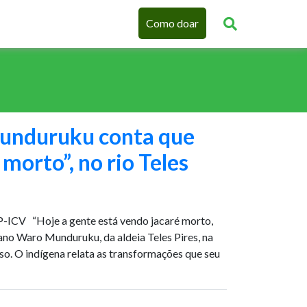
Como doar
unduruku conta que
 morto”, no rio Teles
ICV “Hoje a gente está vendo jacaré morto,
ano Waro Munduruku, da aldeia Teles Pires, na
o. O indígena relata as transformações que seu