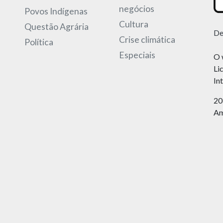
negócios
Povos Indígenas
Cultura
Questão Agrária
De
Crise climática
Política
Especiais
O 
Li
In
20
Am