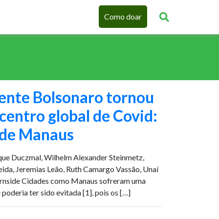
Como doar
ente Bolsonaro tornou
icentro global de Covid:
a de Manaus
ique Duczmal, Wilhelm Alexander Steinmetz,
eida, Jeremias Leão, Ruth Camargo Vassão, Unaí
arnside Cidades como Manaus sofreram uma
oderia ter sido evitada [1], pois os […]