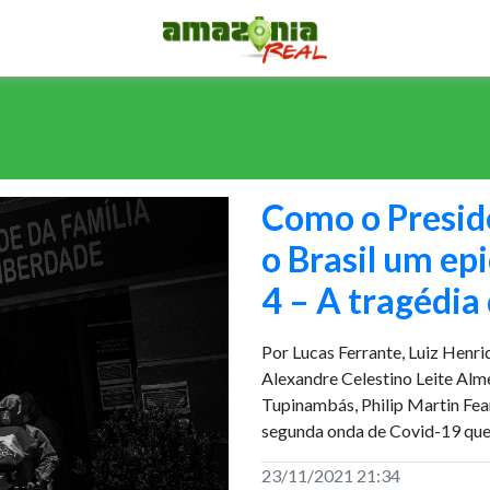
Como o Presid
o Brasil um ep
4 – A tragédi
Por Lucas Ferrante, Luiz Henr
Alexandre Celestino Leite Alm
Tupinambás, Philip Martin Fe
segunda onda de Covid-19 que p
23/11/2021 21:34