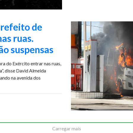
refeito de
as ruas.
tão suspensas
a do Exército entrar nas ruas,
a”, disse David Almeida
iando na avenida dos
Carregar mais