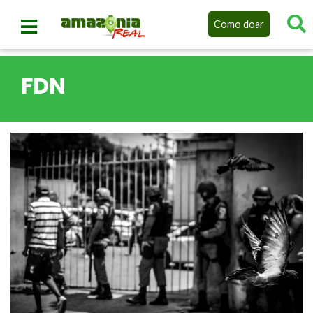
Como doar
FDN