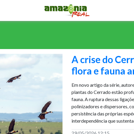
A crise do Cer
flora e fauna
Em novo artigo da série, autor
plantas do Cerrado estão prof
fauna. A ruptura dessas ligaçõ
polinizadores e dispersores, 
persistência das próprias espé
interdependência que sustenta
29/05/2026 12:15