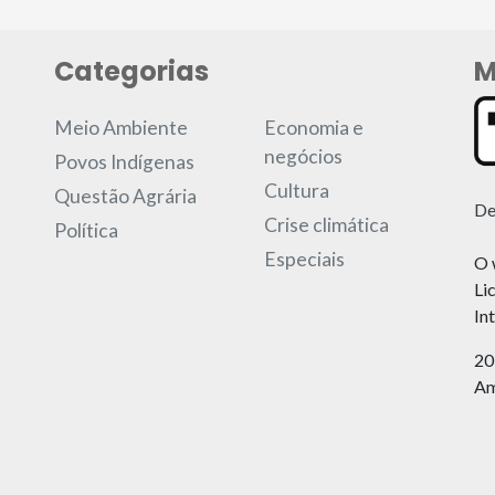
Categorias
M
Meio Ambiente
Economia e
negócios
Povos Indígenas
Cultura
Questão Agrária
De
Crise climática
Política
Especiais
O 
Li
In
20
Am