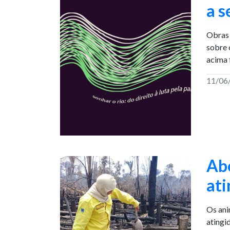
a 
Obras 
sobre 
acima 
11/06
Abe
ati
Os ani
atingi