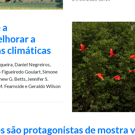
 a
lhorar a
s climáticas
ueira, Daniel Negreiros,
 Figueiredo Goulart, Simone
ew G. Betts, Jennifer S.
 M. Fearnside e Geraldo Wilson
s são protagonistas de mostra v