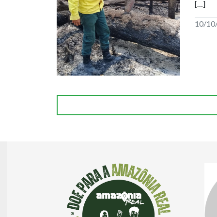
[…]
10/10