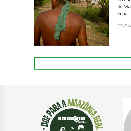
de Man
impass
14/05