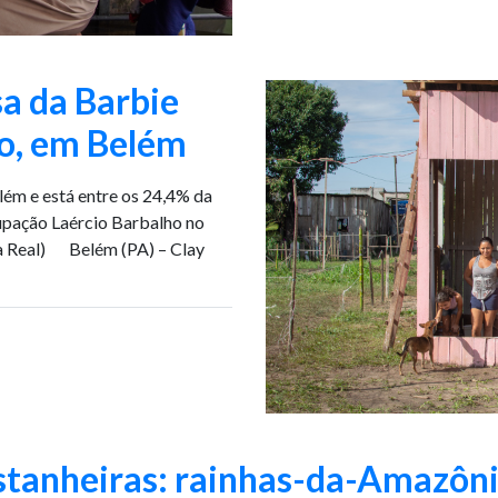
a da Barbie
o, em Belém
lém e está entre os 24,4% da
pação Laércio Barbalho no
a Real) Belém (PA) – Clay
tanheiras: rainhas-da-Amazôni