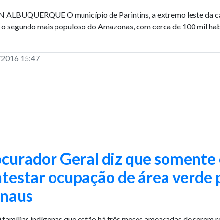
ALBUQUERQUE O município de Parintins, a extremo leste da cap
é o segundo mais populoso do Amazonas, com cerca de 100 mil ha
/2016 15:47
curador Geral diz que somente
testar ocupação de área verde 
naus
 famílias indígenas que estão há três meses ameaçadas de serem re