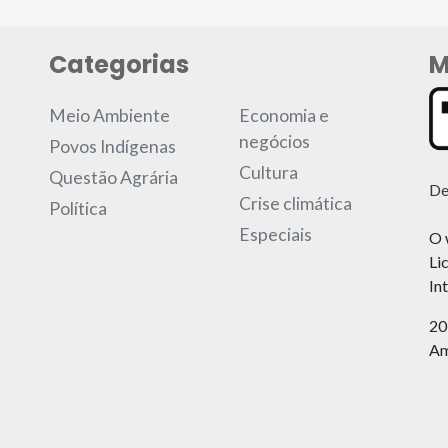
Categorias
M
Meio Ambiente
Economia e
negócios
Povos Indígenas
Cultura
Questão Agrária
De
Crise climática
Política
Especiais
O 
Li
In
20
Am