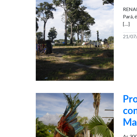
RENAN 
Pará, 
[…]
21/07
Pro
con
Ma
As 300