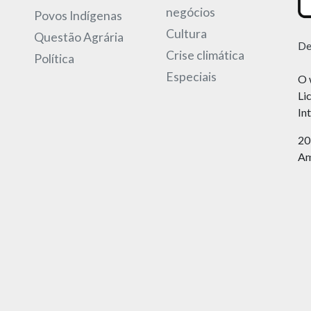
negócios
Povos Indígenas
Cultura
Questão Agrária
De
Crise climática
Política
Especiais
O 
Li
In
20
Am