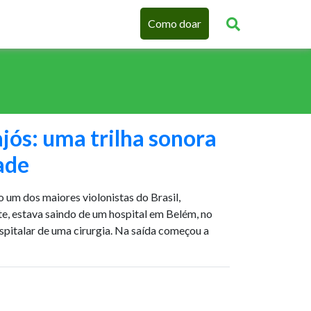
Como doar
jós: uma trilha sonora
ade
o um dos maiores violonistas do Brasil,
e, estava saindo de um hospital em Belém, no
ospitalar de uma cirurgia. Na saída começou a