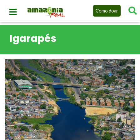
Como doar
Igarapés