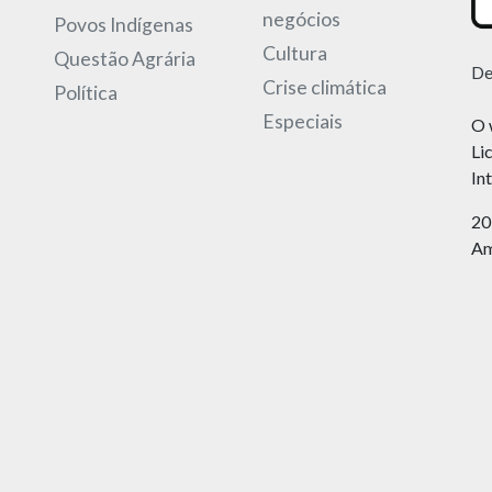
negócios
Povos Indígenas
Cultura
Questão Agrária
De
Crise climática
Política
Especiais
O 
Li
In
20
Am