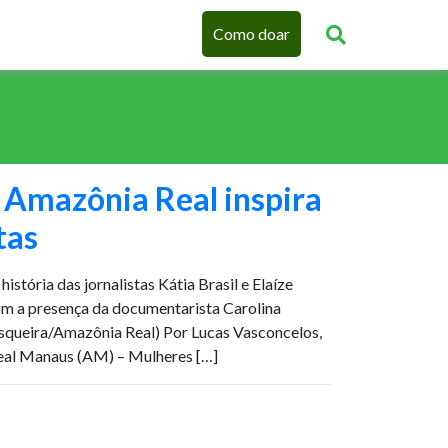
Como doar
Amazônia Real inspira
tas
istória das jornalistas Kátia Brasil e Elaíze
m a presença da documentarista Carolina
esqueira/Amazônia Real) Por Lucas Vasconcelos,
eal Manaus (AM) – Mulheres […]