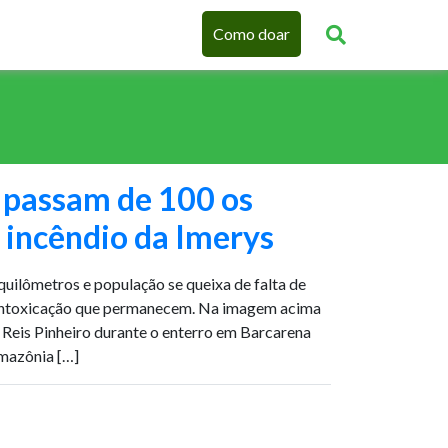
Como doar
 passam de 100 os
 incêndio da Imerys
quilômetros e população se queixa de falta de
e intoxicação que permanecem. Na imagem acima
 Reis Pinheiro durante o enterro em Barcarena
mazônia […]