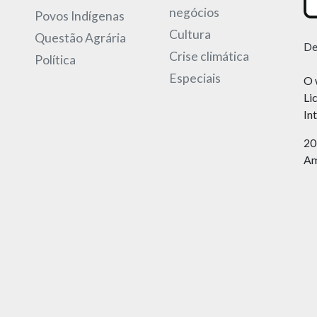
negócios
Povos Indígenas
Cultura
Questão Agrária
De
Crise climática
Política
Especiais
O 
Li
In
20
Am