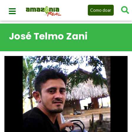
Como doar
José Telmo Zani