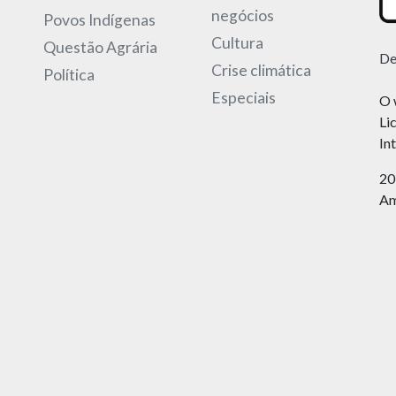
negócios
Povos Indígenas
Cultura
Questão Agrária
De
Crise climática
Política
Especiais
O 
Li
In
20
Am