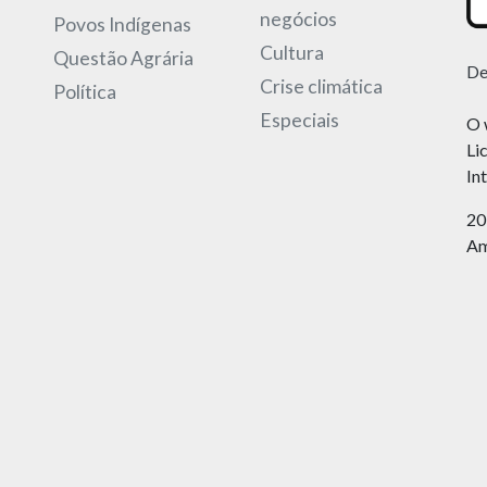
negócios
Povos Indígenas
Cultura
Questão Agrária
De
Crise climática
Política
Especiais
O 
Li
In
20
Am