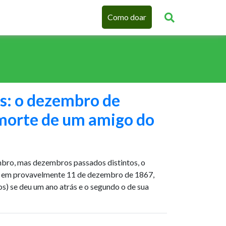
Como doar
s: o dezembro de
morte de um amigo do
bro, mas dezembros passados distintos, o
o, em provavelmente 11 de dezembro de 1867,
s) se deu um ano atrás e o segundo o de sua