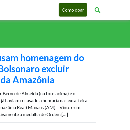
Como doar
ecusam homenagem do
Bolsonaro excluir
 da Amazônia
 Berno de Almeida (na foto acima) e o
já haviam recusado a honraria na sexta-feira
Amazônia Real) Manaus (AM) – Vinte e um
etivamente a medalha de Ordem […]