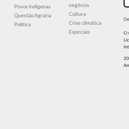
negócios
Povos Indígenas
Cultura
Questão Agrária
De
Crise climática
Política
Especiais
O 
Li
In
20
Am